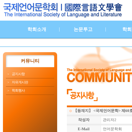
|
|
학회소개
논문투고
학회
커뮤니티
공지사항
자유게시판
학회행사
【등재지】 <국제언어문학> 제60호 
작성자
관리자2
E-Mail
언어문학회