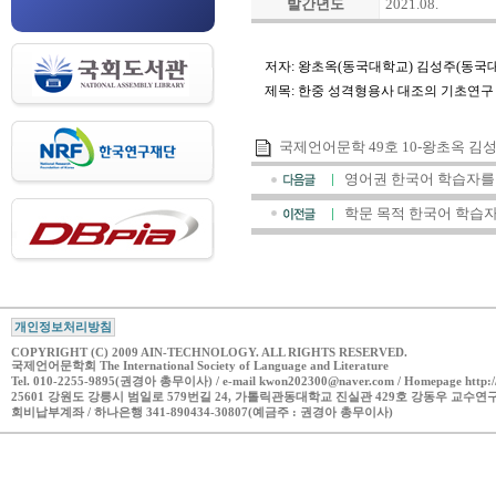
발간년도
2021.08.
저자: 왕초옥(동국대학교) 김성주(동국
제목: 한중 성격형용사 대조의 기초연구
국제언어문학 49호 10-왕초옥 김성주
영어권 한국어 학습자를 위
학문 목적 한국어 학습자의
개인정보처리방침
COPYRIGHT (C) 2009 AIN-TECHNOLOGY. ALL RIGHTS RESERVED.
국제언어문학회 The International Society of Language and Literature
Tel. 010-2255-9895(권경아 총무이사) / e-mail kwon202300@naver.com / Homepage http://ww
25601 강원도 강릉시 범일로 579번길 24, 가톨릭관동대학교 진실관 429호 강동우 교수연
회비납부계좌 / 하나은행 341-890434-30807(예금주 : 권경아 총무이사)