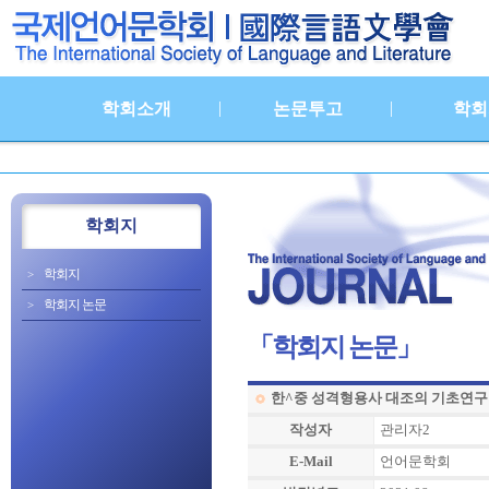
|
|
학회소개
논문투고
학회
학회지
학회지
학회지 논문
「학회지 논문」
한^중 성격형용사 대조의 기초연구
작성자
관리자2
E-Mail
언어문학회