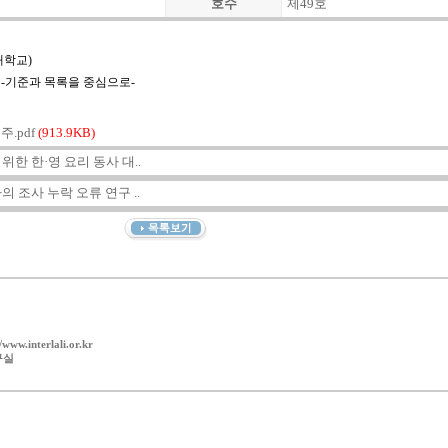
호수
제49호
대학교)
 -기준과 목록을 중심으로-
.pdf
(913.9KB)
한 한·영 요리 동사 대..
 조사 누락 오류 연구 ..
w.interlali.or.kr
구실