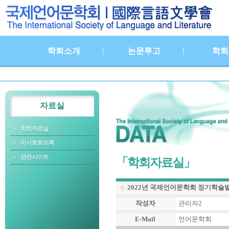
|
|
학회소개
논문투고
학회
자료실
학회자료실
이사회회의록
관련사이트
「학회자료실」
2022년 국제언어문학회 정기학술
작성자
관리자2
E-Mail
언어문학회