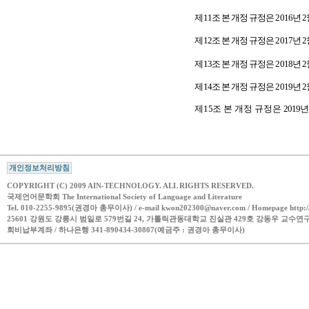
제
11
조 본 개정 규정은
2016
년
2
제
12
조 본 개정 규정은
2017
년
2
제
13
조 본 개정 규정은
2018
년
2
제
14
조 본 개정 규정은
2019
년
2
제
15
조 본 개정 규정은
2019
개인정보처리방침
COPYRIGHT (C) 2009 AIN-TECHNOLOGY. ALL RIGHTS RESERVED.
국제언어문학회 The International Society of Language and Literature
Tel. 010-2255-9895(권경아 총무이사) / e-mail kwon202300@naver.com / Homepage http://ww
25601 강원도 강릉시 범일로 579번길 24, 가톨릭관동대학교 진실관 429호 강동우 교수연
회비납부계좌 / 하나은행 341-890434-30807(예금주 : 권경아 총무이사)