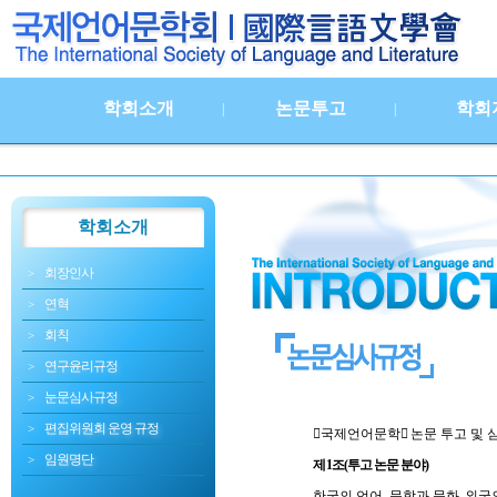
학회소개
논문투고
학회
|
|
학회소개
회장인사
연혁
회칙
연구윤리규정
눈문심사규정
편집위원회 운영 규정
󰡔
국제언어문학
󰡕
논문 투고 및 
임원명단
제
1
조
(
투고 논문 분야
)
한국의 언어
,
문학과 문화
,
외국