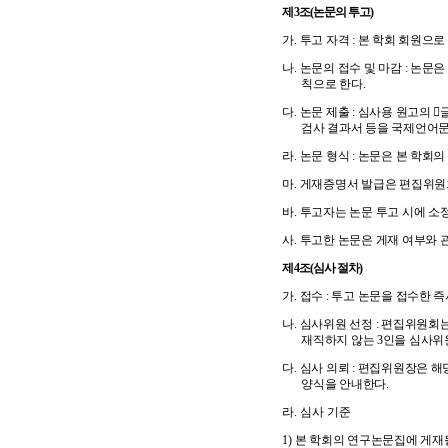
제
3
조
(
논문의 투고
)
가
.
투고 자격
:
본 학회 회원으로
나
.
논문의 접수 및 마감
:
논문은 
칙으로 한다
.
다
.
논문 제출
:
심사용 원고의

검사 결과서 등을 국제언어
라
.
논문 형식
:
논문은 본 학회의
마
.
게재증명서 발급은 편집위
바
.
투고자는 논문 투고 시에 소
사
.
투고한 논문은 게재 여부와 
제
4
조
(
심사 절차
)
가
.
접수
:
투고 논문을 접수한 
나
.
심사위원 선정
:
편집위원회는
재직하지 않는
3
인을 심사위
다
.
심사 의뢰
:
편집위원장은 해
양식을 안내한다
.
라
.
심사 기준
1)
본 학회의 연구논문집에 게재