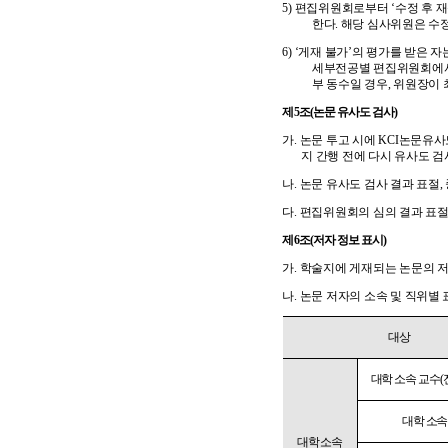
5)
편집위원회로부터
‘
수정 후 
한다
.
해당 심사위원은 수정
6) ‘
게재 불가
’
의 평가를 받은 
세부전공별 편집위원회에서
부 동수일 경우
,
위원장이 
제
5
조
(
논문 유사도 검사
)
가
.
논문 투고 시에
KCI
논문유사
지 간행 전에 다시 유사도 
나
.
논문 유사도 검사 결과 표절
,
다
.
편집위원회의 심의 결과 표절
제
6
조
(
저자 정보 표시
)
가
.
학술지에 게재되는 논문의 저
나
.
논문 저자의 소속 및 직위별
대상
대학 소속 교수
(
대학 소속
대학 소속