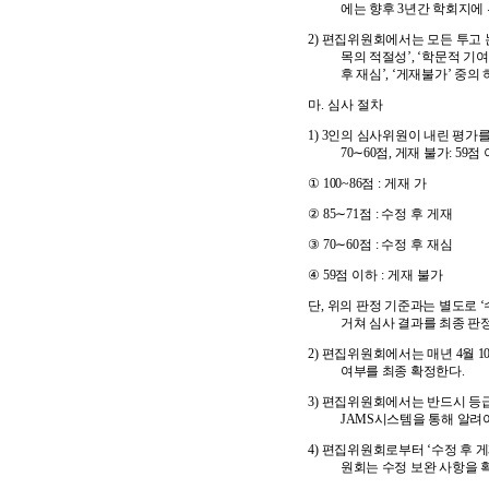
에는 향후
3
년간 학회지에
2)
편집위원회에서는 모든 투고
목의 적절성
’, ‘
학문적 기
후 재심
’, ‘
게재불가
’
중의 
마
.
심사 절차
1) 3
인의 심사위원이 내린 평가를
70
∼
60
점
,
게재 불가
: 59
점 
①
100~86
점
:
게재 가
②
85
∼
71
점
:
수정 후 게재
③
70
∼
60
점
:
수정 후 재심
④
59
점 이하
:
게재 불가
단
,
위의 판정 기준과는 별도로
‘
거쳐 심사 결과를 최종 판
2)
편집위원회에서는 매년
4
월
1
여부를 최종 확정한다
.
3)
편집위원회에서는 반드시 등
JAMS
시스템을 통해 알려
4)
편집위원회로부터
‘
수정 후 
원회는 수정 보완 사항을 