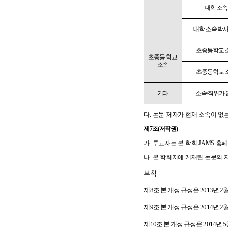
대학 소속
대학 소속 박
초중등학교 
초중등 학교
소속
초중등학교 
기타
소속
/
직위가 
다
.
논문 저자가 현재 소속이 없
제
7
조
(
저작권
)
가
.
투고자는 본 학회
JAMS
홈
나
.
본 학회지에 게재된 논문의 
부칙
제
8
조 본 개정 규정은
2013
년
2
제
9
조 본 개정 규정은
2014
년
2
제
10
조 본 개정 규정은
2014
년
5