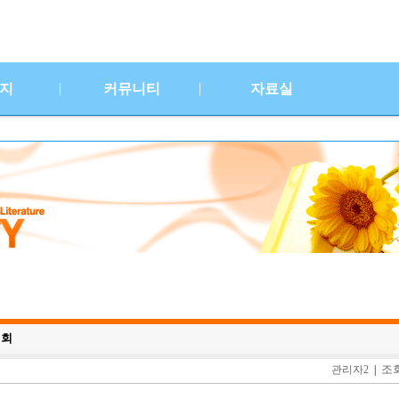
|
|
지
커뮤니티
자료실
대회
조회
관리자2
|