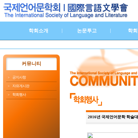
|
|
학회소개
논문투고
학회
커뮤니티
공지사항
자유게시판
학회행사
2016년 국제언어문학 학술