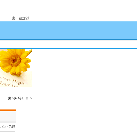
홈>커뮤니티>
수 : 745