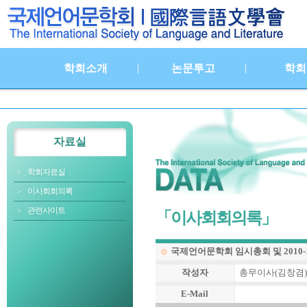
|
|
학회소개
논문투고
학회
자료실
학회자료실
이사회회의록
관련사이트
「이사회회의록」
국제언어문학회 임시총회 및 2010
작성자
총무이사(김창겸)
E-Mail